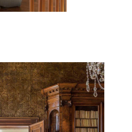
//
Creativity
d
//
Wood
cover