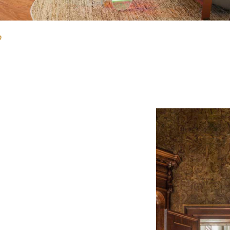
O
isor
//
Reliability
Turquoise
//
Gol
er’s club
//
Dis