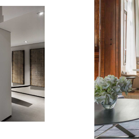
en
//
White
//
Br
S
JOURNAL
DMC ITALIA
LOGIN
CONTATTI