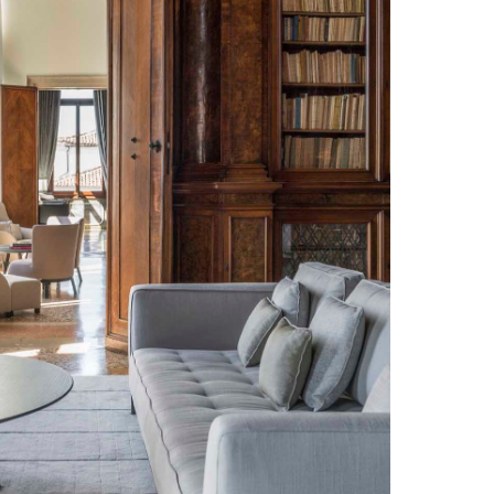
onze
//
IT
EN