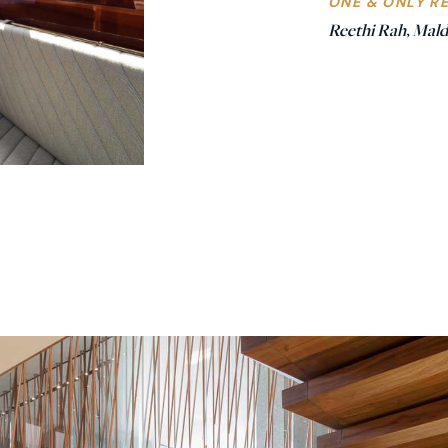
ONE & ONLY R
Reethi Rah, Mald