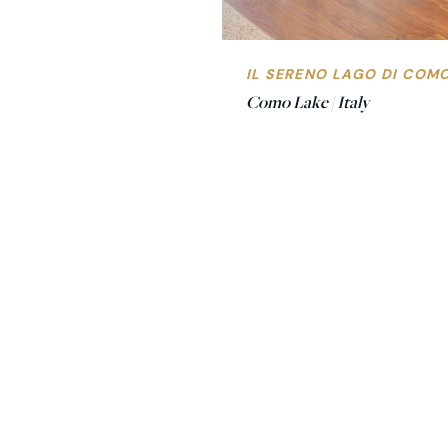
IL SERENO LAGO DI COM
Como Lake | Italy
Voyage adv
Violet
//
Wond