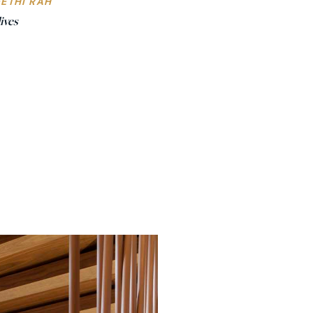
EETHI RAH
ives