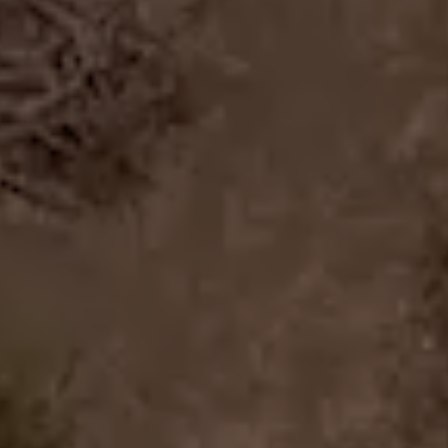
onze
//
IT
EN