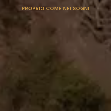
en
//
White
//
Br
PROPRIO COME NEI SOGNI
S
JOURNAL
DMC ITALIA
LOGIN
CONTATTI