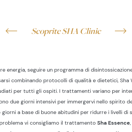
en
//
White
//
Br
Scoprite SHA Clinic
S
JOURNAL
DMC ITALIA
LOGIN
CONTATTI
are energia, seguire un programma di disintossicazione
rsi combinando protocolli di qualità e dietetici, Sha W
ati per tutti gli ospiti. I trattamenti variano per inten
no due giorni intensivi per immergervi nello spirito d
iorni a base di buone abitudini per ridurre i livelli di 
 problema vi consigliamo il trattamento
Sha Essence