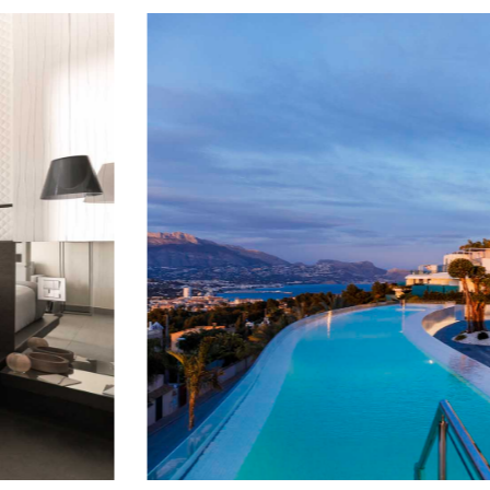
//
Creativity
d
//
Wood
cover