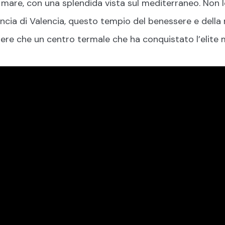
 e mare, con una splendida vista sul mediterraneo. Non
ovincia di Valencia, questo tempio del benessere e della
ere che un centro termale che ha conquistato l’elite 