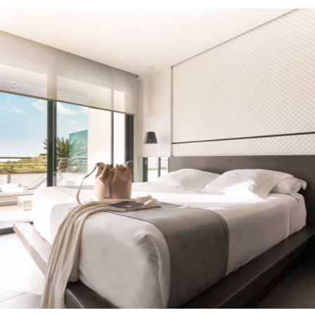
isor
//
Reliability
Turquoise
//
Gol
er’s club
//
Dis