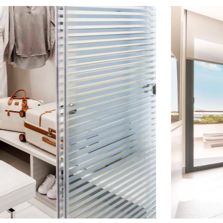
Voyage adv
Violet
//
Wond