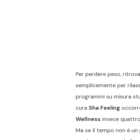
Gre
HIDDEN GEM
Per perdere peso, ritrov
semplicemente per rilassa
programmi su misura studi
cura
Sha Feeling
occorro
Wellness
invece quattro g
Ma se il tempo non è un