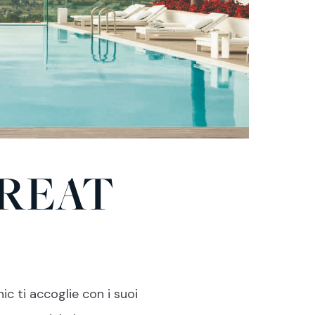
REAT
c ti accoglie con i suoi