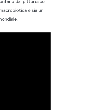
 lontano dal pittoresco
 macrobiotica è sia un
mondiale.