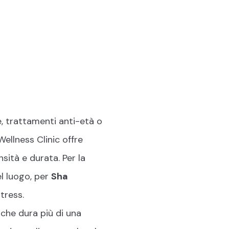
onze
//
IT
EN
, trattamenti anti-età o
ellness Clinic offre
sità e durata. Per la
el luogo, per
Sha
stress.
, che dura più di una