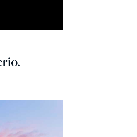
erio.