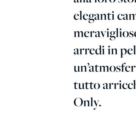
eleganti came
meravigliose
arredi in pe
un’atmosfera
tutto arricc
Only.