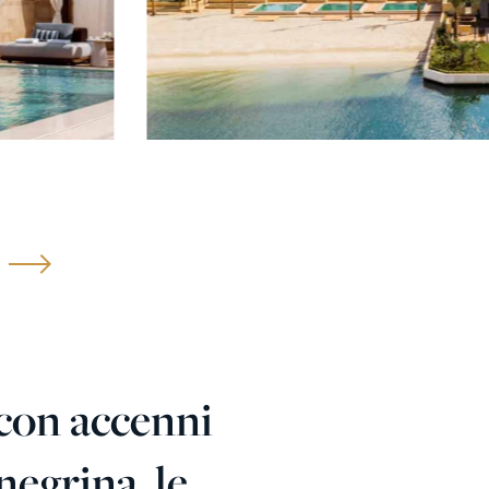
 con accenni
egrina, le