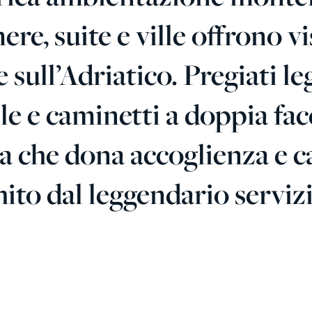
re, suite e ville
offrono vi
 sull’Adriatico. Pregiati l
lle e caminetti a doppia fa
 che dona accoglienza e cal
hito dal leggendario servi