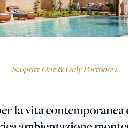
Scoprite One & Only Portonovi
per la vita contemporanea
torica ambientazione monten