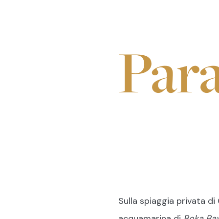
Par
Voyage adv
Violet
//
Wond
Sulla spiaggia privata di
acquamarina di
Boka Ba