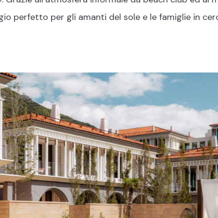
en
//
White
//
Br
fugio perfetto per gli amanti del sole e le famiglie in cer
S
JOURNAL
DMC ITALIA
LOGIN
CONTATTI