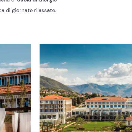
onze
ca di giornate rilassate.
//
IT
EN