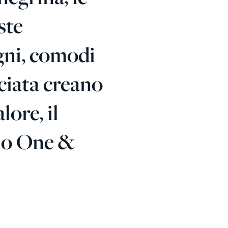
ste
egni, comodi
cciata creano
ore, il
zio One &