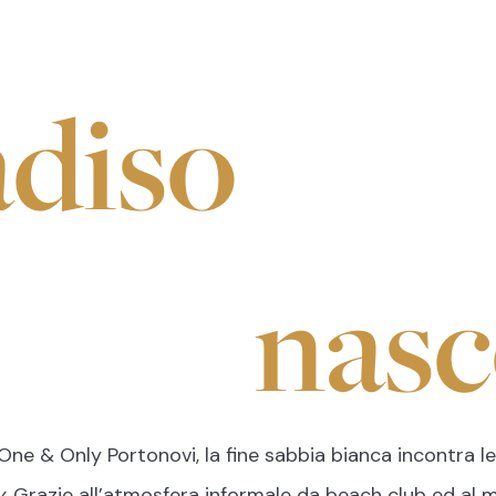
adiso
nasc
isor
//
Reliability
Turquoise
//
Gol
er’s club
//
Dis
 One & Only Portonovi, la fine sabbia bianca incontra l
y
. Grazie all’atmosfera informale da beach club ed al 